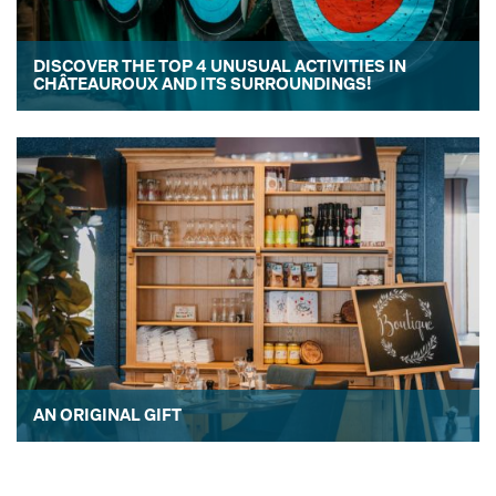
DISCOVER THE TOP 4 UNUSUAL ACTIVITIES IN
CHÂTEAUROUX AND ITS SURROUNDINGS!
To enhance your stay at Sure …
AN ORIGINAL GIFT
A Made in Berry gift The …