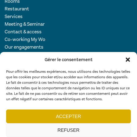
Rooms
Restaurant
Services
Meeting & Seminar
Contact & access
Co-working My Wo
Our engagements
Gérer le consentement
Follow us
Pour offrir les meilleures expériences, nous utilisons des technologies telles
que les cookies pour stocker et/ou accéder aux informations des appareils.
Le fait de consentir à ces technologies nous permettra de traiter des
données telles que le comportement de navigation ou les ID uniques sur ce
site. Le fait de ne pas consentir ou de retirer son consentement peut avoir
un effet négatif sur certaines caractéristiques et fonctions.
Copyright 2024 – Each BWH Hotels property is individually operated by an
ACCEPTER
independent owner –
www.bestwesternrewards.fr
–
www.bestwestern.fr
–
Legals
–
Credits
–
CGV
–
Privacy policy
REFUSER