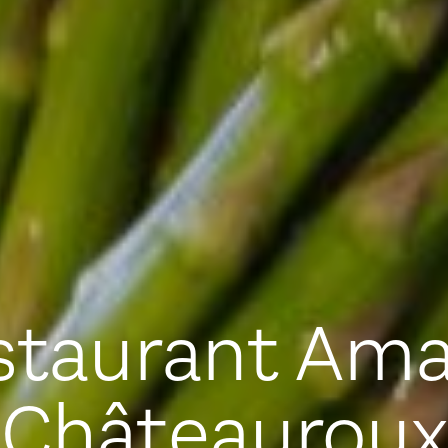
staurant Ama
Châteauroux