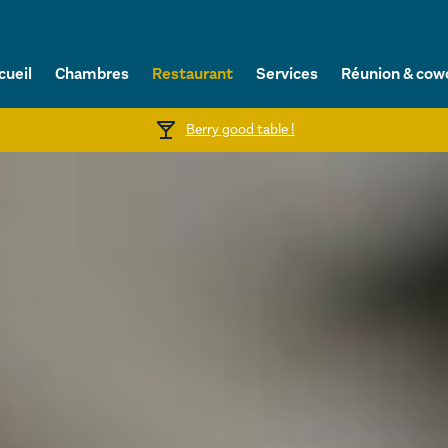
cueil
Chambres
Restaurant
Services
Réunion & cow
Berry good table !